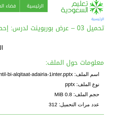
الرئيسية
فضاء الط
الرئيسية
تحميل 03 – عرض بوربوينت لدرس: إحصاء: التمثيل بالقطاعات الدائرية
ال
معلومات حول الملف:
اسم الملف: Course-ihsae-atamtil-bi-alqitaat-adairia-1inter.pptx
نوع الملف: pptx
حجم الملف: 0.8 MiB
عدد مرات التحميل: 312