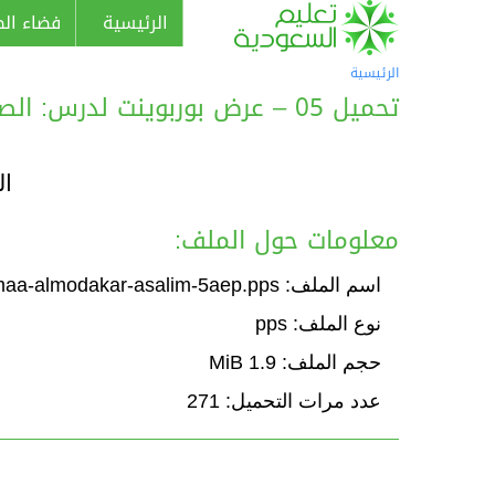
الرئيسية
فضاء الط
الرئيسية
تحميل 05 – عرض بوربوينت لدرس: الصنف اللغوي: جمع المذكر السالم
ال
معلومات حول الملف:
اسم الملف: Course-jamaa-almodakar-asalim-5aep.pps
نوع الملف: pps
حجم الملف: 1.9 MiB
عدد مرات التحميل: 271