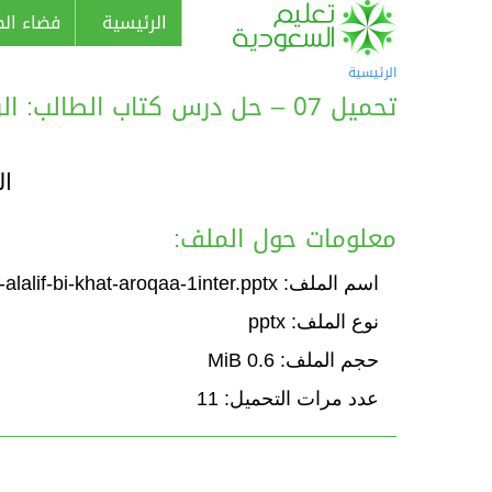
الرئيسية
فضاء الط
الرئيسية
تحميل 07 – حل درس كتاب الطالب: الرسم الكتابي: رسم حرف (الألف) بخط الرقعة
ال
معلومات حول الملف:
اسم الملف: Solution-atalib-rasm-harf-alalif-bi-khat-aroqaa-1inter.pptx
نوع الملف: pptx
حجم الملف: 0.6 MiB
عدد مرات التحميل: 11