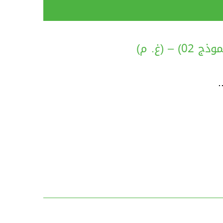
(غ. م)
.