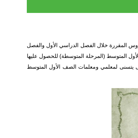
دروس المقررة خلال الفصل الدراسي الأول والفصل
لأول المتوسط (المرحلة المتوسطة) للحصول عليها
حميل من خلال الجدول أسفله على شكل ملفات بصيغة وورد (Word)، وذلك حتى يتسنى لمعلمي ومعلمات الصف الأول المتوسط